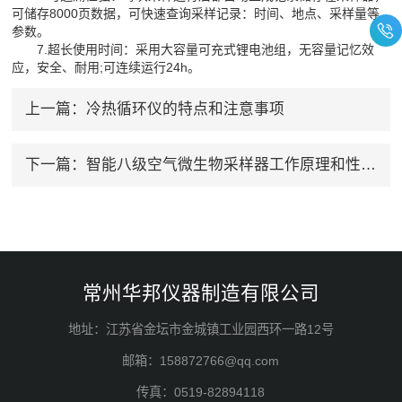
可储存8000页数据，可快速查询采样记录：时间、地点、采样量等
参数。
7.超长使用时间：采用大容量可充式锂电池组，无容量记忆效
应，安全、耐用;可连续运行24h。
上一篇：
冷热循环仪的特点和注意事项
下一篇：
智能八级空气微生物采样器工作原理和性能用途
常州华邦仪器制造有限公司
地址：江苏省金坛市金城镇工业园西环一路12号
邮箱：158872766@qq.com
传真：0519-82894118