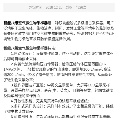
更新时间：2018-12-25
浏览：4926次
智能八级空气微生物采样器
是一种双功能阶式多级撞击采样器，可广
泛地用于卫生防疫、生物洁净、制药、发酵工业等环境中的监测以及
有关研究教学部门作空气微生物的采样研究，检测数据为评价空气环
境微生物污染危害及其防治措施提供依据。
智能八级空气微生物采样器
特点：
1.自动化设计：设备操作简单，作业自动化，达到设定采样体积
后即可自动停止采样;
2.内置气流流量和压力传感器：检测压缩气体压强范围在0-
1MPa之间，可轻松实现稳定的气流速度，即常规100 L/min和高流
速200 L/min，优化了撞击速度，使假阳性结果得到控制，从而保证
了微生物采集效率;
3.操作界面友好直观：中英文显示菜单，大屏幕LCD显示采样
量、设置采样地点代码、语言(中、英文)、日期等参数，轻触式键盘
及简单易懂的操作界面;
4.开放性系统：无需购买特殊的试纸平板或滤纸;
5.多孔式采样头设计：采样时有效减少了尘菌重叠的可能，降低
了微生物计数误差。
6.可追溯性强：每次采样运行后都自动生成记录储存在采样器，