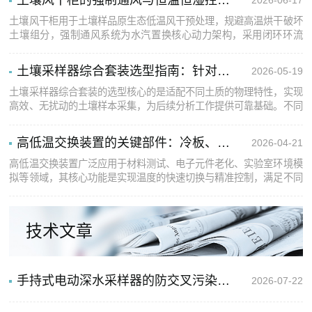
磨...
土壤风干柜用于土壤样品原生态低温风干预处理，规避高温烘干破坏
土壤组分，强制通风系统为水汽置换核心动力架构，采用闭环环流
+外排置换复合风道设计。内部离心送风构件驱动柜体内部空气定向
匀速环流，贴合分层样品托架构建层间均匀气流场，横向吹扫土壤样
土壤采样器综合套装选型指南：针对不同土质的工具组合策略
2026-05-19
品...
土壤采样器综合套装的选型核心的是适配不同土质的物理特性，实现
高效、无扰动的土壤样本采集，为后续分析工作提供可靠基础。不同
土质的颗粒组成、黏结性、松紧度存在显著差异，对应的采样工具组
合需遵循“适配土质、减少扰动、提升效率”的核心原则，避免因工...
高低温交换装置的关键部件：冷板、热板、热流传感器与控温系统
2026-04-21
高低温交换装置广泛应用于材料测试、电子元件老化、实验室环境模
拟等领域，其核心功能是实现温度的快速切换与精准控制，满足不同
场景下的温度环境需求。冷板、热板、热流传感器与控温系统作为装
置的四大关键部件，相互协同、各司其职，直接决定了装置的温度
控...
技术文章
手持式电动深水采样器的防交叉污染清洗流程指南
2026-07-22