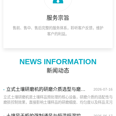
服务宗旨
售前、售中、售后完整的服务体系，聆听客户反馈，维护
客户的利益。
NEWS INFORMATION
新闻动态
立式土壤研磨机的研磨介质选型与磨损控制方法
2026-07-16
立式土壤研磨机是土壤样品预处理的核心设备，研磨介质的适配性与
磨损控制效果，直接影响土壤样品的研磨细度、均匀度以及样品无污
染性，是保障土壤检测实验准确性的关键因素。研磨介质选型需结合
土壤材质、研磨工艺、实验洁净要求综合考量，同时通过系统化的
土壤风干柜的强制通风与恒温恒湿控制原理
2026-06-17