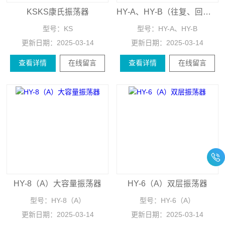
KSKS康氏振荡器
HY-A、HY-B（往复、回旋） 大容量振荡器
型号：
KS
型号：
HY-A、HY-B
更新日期：
2025-03-14
更新日期：
2025-03-14
查看详情
在线留言
查看详情
在线留言
HY-8（A）大容量振荡器
HY-6（A）双层振荡器
型号：
HY-8（A）
型号：
HY-6（A）
更新日期：
2025-03-14
更新日期：
2025-03-14