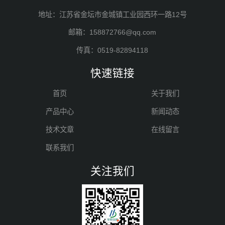
地址：江苏省金坛市金城镇工业园西环一路12号
邮箱：158872766@qq.com
传真：0519-82894118
快速链接
首页
关于我们
产品中心
新闻动态
技术文章
在线留言
联系我们
关注我们