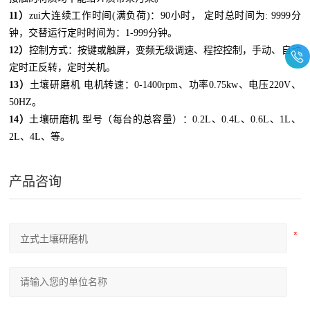
11
）
zui大连续工作时间
(
满负荷
)
：
90
小时，
定时总时间为
:
9999
分
钟
，
交替运行定时时间为：
1-999
分钟。
12
）
控制方式：
按键或触屏，
变频无级调速、程控控制，手动、自动
定时正反转，定时关机。
13
）
土壤研磨机
电机转速：
0-1400rpm
、功率
0.75kw
、电压
220V
、
50HZ
。
14
）
土壤研磨机
型号（每台的总容量）：
0.2L
、
0.4L
、
0.6L
、
1L
、
2L
、
4L
、等。
产品咨询