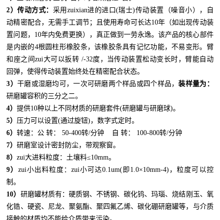
2
）
传动方
式：
采用zuixian进的进口(瑞士)传动装置（噪音小），自
动精密配合，无需手工调节；且使用寿命可长达10年（如出现传动装
置问题，10年内免费更换），真正做到一劳永逸。该产品的核心部件
是内嵌的4根圆柱形橡胶条，该橡胶条具有记忆功能，不易变形。臂
和座之间zui大可以扳转 /-32度，当传动装置松动变长时，臂能自动
回弹，使得传动装置始终处在精密配合状态。
3
）
干磨或湿磨均可，一次可研磨
两个样品或四个样品，
装样量为：
研磨罐容积的三分之二。
4
）
提供
10
种以上不同材质的研磨套件
(
研磨罐与研磨球
)
。
5
）
压力可以设置
(
通过旋钮
)
，数字式定时。
6
）
转速：公
转：
50-400
转
/
分钟
自
转：
100-800
转
/
分钟
7
）
研磨室设计密封防尘，带观察窗。
8
）
zui大进料粒度：
土壤料
≤10mm
。
9
）
zui小出料粒度：
zui小可达
0.1um(
即
1.0
×
10mm-4)
，粒度可以控
制。
10
）
研磨罐材质
有：
硬质钢
、
不锈钢
、
碳化钨
、
玛瑙
、
烧结刚玉
、
氧
化锆
、
硬瓷
、
尼龙
、
聚氨酯、聚四氟乙烯
、碳化硼研磨罐
等，与介质
接触的材质均不能给介质带来污染。