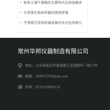
介绍
新型土壤干燥箱的主要特点及用途概述
分享微生物采样器的使用原理
不锈钢污泥采样器具备的优点包括哪几
个方面？
常州华邦仪器制造有限公司
地址：江苏省金坛市金城镇工业园西环一路12号
邮箱：158872766@qq.com
传真：0519-82894118