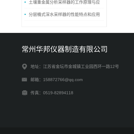
术优势
土壤重金属分析采样器的工作原理与应
用概述
分层桶式深水采样器的性能特点和应用
领域
常州华邦仪器制造有限公司
地址：江苏省金坛市金城镇工业园西环一路12号
邮箱：158872766@qq.com
传真：0519-82894118