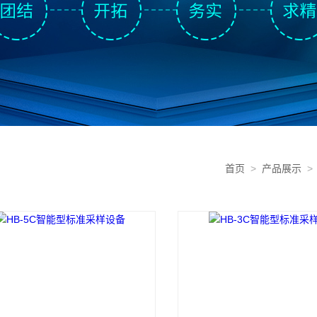
首页
>
产品展示