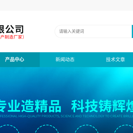
产品中心
新闻动态
技术文章