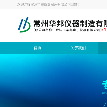
欢迎光临
常州华邦仪器制造有限公司网站
！
首页
关于我们