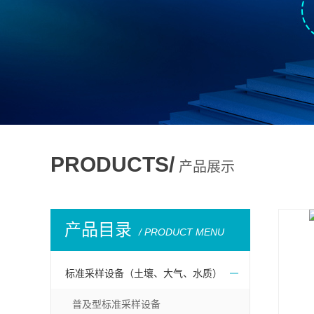
PRODUCTS/
产品展示
产品目录
/ PRODUCT MENU
标准采样设备（土壤、大气、水质）
普及型标准采样设备