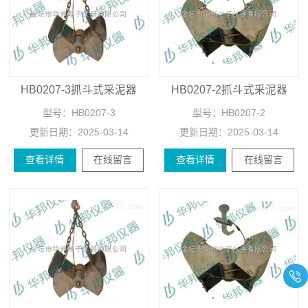
HB0207-3抓斗式采泥器
HB0207-2抓斗式采泥器
型号：
HB0207-3
型号：
HB0207-2
更新日期：
2025-03-14
更新日期：
2025-03-14
查看详情
在线留言
查看详情
在线留言