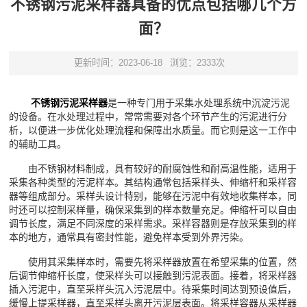
不锈钢污泥采样器具备的优点包括哪几个方
面？
更新时间：2023-06-18
浏览：2333次
不锈钢污泥采样器
是一种专门用于采集水处理系统中沉淀污泥
的设备。在水处理过程中，常常需要对各个环节产生的污泥进行分
析，以便进一步优化处理流程和保障出水质量。而它则是这一工作中
的辅助工具。
由不锈钢材料制成，具有较好的耐腐蚀性和耐高温性能，适用于
采集各种类型的污泥样本。其结构通常包括采样头、伸缩杆和采样容
器等组成部分。采样头设计特别，能够在污泥中有效地收集样本，同
时还可以控制采样量，确保采集到的样本数量充足。伸缩杆可以自由
调节长度，满足不同深度的采样需求。采样容器则是存放采集到的样
本的地方，通常具有密封性能，避免样本受到外界污染。
使用其采集样本时，需要先将采样器放置在希望采集的位置，然
后调节伸缩杆长度，使采样头可以接触到污泥表面。接着，将采样器
插入污泥中，直至采样头沉入污泥层中。待采集时间达到预设值后，
缓慢上提采样器，直至采样头离开污泥层表面。将采样容器从采样器