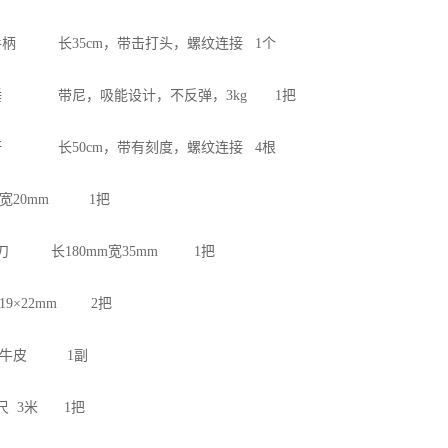
打手柄 长35cm，带击打头，螺纹连接 1个
能锤 带尼，吸能设计，不反弹，3kg 1把
长杆 长50cm，带有刻度，螺纹连接 4根
刀 宽20mm 1把
土刀 长180mm宽35mm 1把
 19×22mm 2把
套 牛皮 1副
卷尺 3米 1把