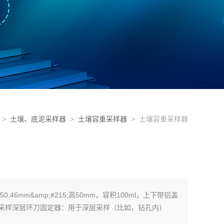
>
土壤、底泥采样器
>
土壤容重采样器
> 土壤容重采样器
.46mm&amp;#215;高50mm，容积100ml，上下带铝盖
采样深层环刀固定器：用于深层采样（比如，钻孔内）