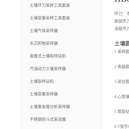
土壤环刀采样工具套装
环刀：不
土壤容重采样工具套装
表层环
深层环
土壤气体采样器
土壤
水沉积物采样器
1 采样
直推式土壤取样钻机
2 表层
汽油动力土壤采样器
土壤取样钻机
3 闭合
土壤容重采样器
4 心型
土壤重金属分析采样器
5 筒
不锈钢挖斗式采泥器
6 T