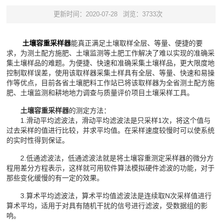
更新时间：2020-07-28
浏览：3733次
土壤容重采样器
能真正满足土壤取样全层、等量、便捷的要
求，为测土配方施肥、土壤监测等土肥工作解决了难以实现的准确采
集土壤样品的难题。为便捷、快速和准确采集土壤样品，更大限度地
控制取样误差，使用该取样器采集土样具有全层、等量、快速和易操
作等优点，目前各省土壤肥料工作站已将该取样器为全省测土配方施
肥、土壤监测和耕地地力调查与质量评价项目土壤采样工具。
土壤容重采样器
的测定方法：
1.滑动平均滤波法，滑动平均滤波法是只采样1次，将这个值与
过去采样的值进行比较，并求平均值。在采样速度较慢时可以使系统
的实时性得到保证。
2.低通滤波法，低通滤波法就是将土壤容重测定采样器的微分方
程用差分方程表示，这样就可用软件算法模拟硬件滤波的功能，对于
那些变化缓慢的有一定的效果。
3.算术平均滤波法，算术平均值滤波法是连续取N次采样值进行
算术平均，适用于对具有随机干扰的信号进行滤波，受数据组的影
响。