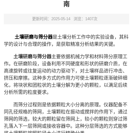
南
更新时间：2025-05-14
浏览：1407次
土壤研磨与筛分器
是土壤分析工作中的实验设备，其科
学的设计与合理的操作，是获取精准分析结果的关键。
土壤研磨与筛分器
主要依据机械力学和材料筛分原理工
作。在研磨阶段，设备利用不同硬度和形状的研磨介质，在
高速旋转或往复运动的动力驱动下，对土壤样品进行冲击、
挤压和摩擦。这种多方式的作用力可使土壤颗粒逐渐破碎细
化，将块状和团粒状的土壤分解为更小的颗粒，以满足后续
分析所需的粒度要求。
而筛分过程则是依据颗粒大小分离的原理。仪器配备不
同孔径规格的筛网，土壤颗粒在振动或搅拌的作用下，通过
筛网的筛选，较大的颗粒留在筛网上，较小的颗粒则穿过筛
孔落入下一层筛网或接收容器中。这种分层筛选的方式能够