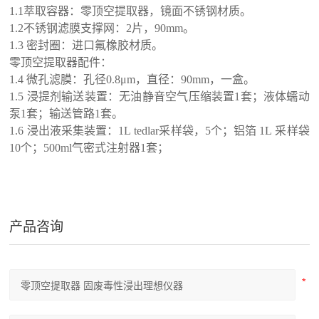
1
.1
萃取容器：零顶空提取器，
镜面不锈钢
材质。
1
.2
不锈钢滤膜支撑网：
2
片，
90mm
。
1
.3
密封圈：进口氟橡胶材质。
零顶空提取器配件：
1
.4
微孔滤膜：孔径
0.8μm
，直径：
90mm
，
一盒
。
1
.5
浸提剂输送装置：无油静音空气压缩装置
1
套；液体蠕动
泵
1
套；输送管路
1
套。
1
.6
浸出液采集装置：
1L tedlar
采样袋，
5
个；铝箔
1L
采样袋
10
个；
500ml
气密式注射器
1
套；
产品咨询