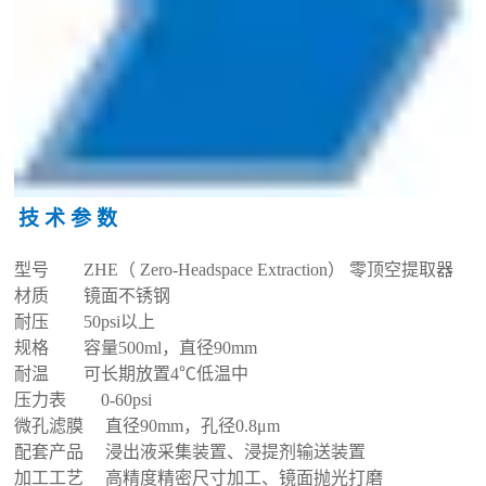
技 术 参 数
型号
ZHE
（
Zero-Headspace Extraction
）
零顶空提取器
材质
镜面
不锈钢
耐压
50psi
以上
规格
容量
5
0
0ml
，直径
90mm
耐温
可长期放置
4℃
低温中
压力表
0-60psi
微孔滤膜
直径
90mm
，孔径
0.8μm
配套产品
浸出液采集装置、浸提剂输送装置
加工工艺
高精度精密尺寸加工、镜面抛光打磨