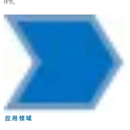
环节。
应 用 领 域