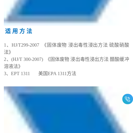
适 用 方 法
1
、
HJ/T299-2007
《固体废物
浸出毒性浸出方法 硫酸硝酸
法》
2
、
(HJ/T 300-2007)
《固体废物
浸出毒性浸出方法 醋酸缓冲
溶液法》
3
、
EPT 1311
美国
EPA 1311
方法