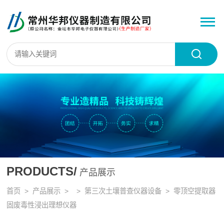
PRODUCTS/
产品展示
首页
>
产品展示
> >
第三次土壤普查仪器设备
> 零顶空提取器
固废毒性浸出理想仪器