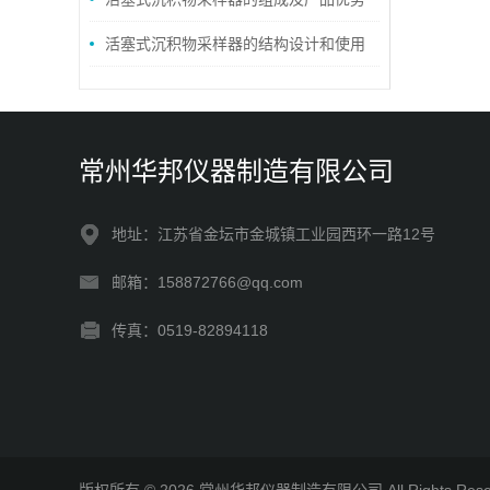
活塞式沉积物采样器的结构设计和使用
方法
常州华邦仪器制造有限公司
地址：江苏省金坛市金城镇工业园西环一路12号
邮箱：158872766@qq.com
传真：0519-82894118