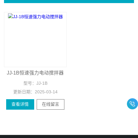
JJ-1B恒速强力电动搅拌器
型号：
JJ-1B
更新日期：
2025-03-14
查看详情
在线留言