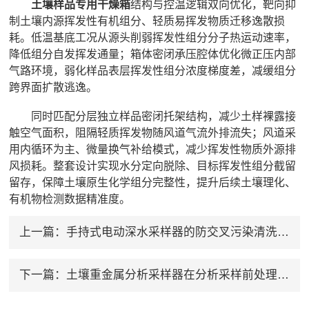
土壤样品专用干燥箱
结构与控温逻辑双向优化，靶向抑
制土壤内源挥发性有机组分、轻质易挥发物质迁移逸散损
耗。低温基底工况从源头削弱挥发性组分分子热运动速率，
降低组分自发挥发通量；箱体密闭承压腔体优化微正压内部
气路环境，弱化样品表层挥发性组分浓度梯度差，减缓组分
跨界面扩散逃逸。
同时匹配分层独立样品密闭托架结构，减少土样裸露接
触空气面积，阻隔轻质挥发物随风道气流外排流失；风道采
用内循环为主、微量换气补给模式，减少挥发性物质外源排
风损耗。整套设计实现水分定向脱除、目标挥发性组分截留
留存，保障土壤原生化学组分完整性，提升后续土壤理化、
有机物检测数据精准度。
上一篇：
手持式电动深水采样器的防交叉污染清洗流程指南
下一篇：
土壤重金属分析采样器在分析采样前处理规范