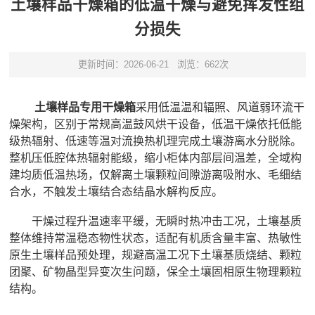
土壤样品干燥箱的低温干燥与避免挥发性组
分损失
更新时间：2026-06-21
浏览：662次
土壤样品专用干燥箱
采用低温温和辐照、风道弱环流干
燥架构，区别于常规高温鼓风烘干设备，低温干燥依托低能
级热辐射、低速等温对流换热机理完成土壤游离水分脱除。
整机压低腔体热辐射能级，缩小柜体内部层间温差，全域构
建均质低温热场，仅解离土壤颗粒间隙游离吸附水、毛细结
合水，不触发土壤结合态结晶水解构反应。
干燥过程升温速率平缓，无瞬时热冲击工况，土壤基质
整体维持常温稳态物性状态，适配有机质含量丰富、热敏性
原生土壤样品预处理，规避高温工况下土壤基质烧结、颗粒
团聚、矿物晶型异变次生问题，保全土壤固相原生物理颗粒
结构。