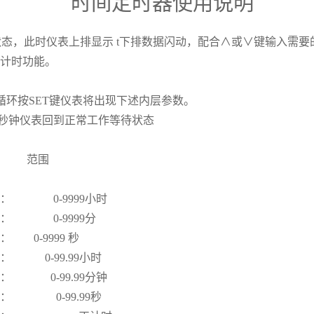
时间定时器使用说明
状态，此时仪表上排显示
t
下排数据闪动，配合∧或∨键输入需要
计时功能。
循环按
SET
键仪表将出现下述内层参数。
秒钟仪表回到正常工作等待状态
范围
0： 0-9999小时
1： 0-9999分
2： 0-9999 秒
： 0-99.99小时
4： 0-99.99分钟
5： 0-99.99秒