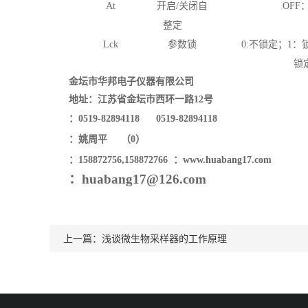
At
开启/关闭自
OFF
整定
Lck
参数锁
0:不锁定；1
锁
金坛市
华邦电子仪器有限公司
地址：江苏省金坛市
西环一路
12
号
：
0519-828
94118
0519-828
94118
：
姚周平
（0）
：
158872756,158872766
：
www.
huabang
17.com
：
huabang
17@1
26
.com
上一篇：
浅谈微生物采样器的工作原理