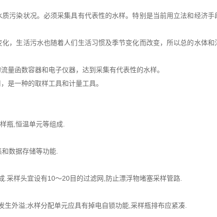
水质污染状况。必须采集具有代表性的水样。特别是当前用立法和经济手
变化，生活污水也随着人们生活习惯及季节变化而改变，所以总的水体和
的流量函数容器和电子仪器，达到采集有代表性的水样。
用，是一种的取样工具和计量工具。
样瓶,恒温单元等组成.
集和数据存储等功能.
.采样头宜设有10～20目的过滤网,防止漂浮物堵塞采样管路.
发生外溢;水样分配单元应具有掉电自锁功能,采样瓶排布应紧凑.