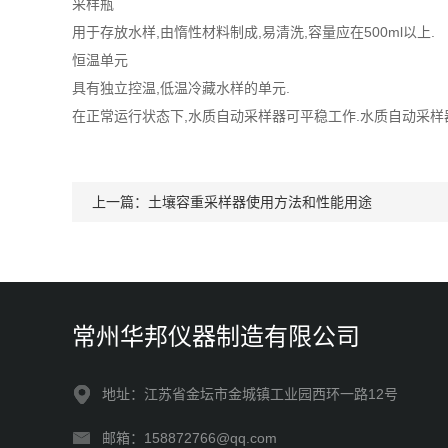
采样瓶
用于存放水样,由惰性材料制成,易清洗,容量应在500ml以上.
恒温单元
具有独立控温,低温冷藏水样的单元.
在正常运行状态下,水质自动采样器可平稳工作.水质自动采样器
上一篇：
土壤容重采样器使用方法和性能用途
常州华邦仪器制造有限公司
地址：江苏省金坛市金城镇工业园西环一路12号
邮箱：158872766@qq.com