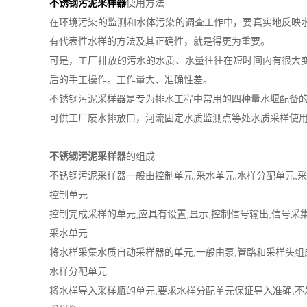
不锈钢污泥采样器
使用方法
在环境污染的监测和水体污染的调查工作中，要真实地反映
有代表性水样的方法及其正确性，就是得更为重要。
可是，工厂排放的污水的水质、水量往往在短时间内有很大
后的手工操作。工作量大、准确性差。
不锈钢污泥采样器是专为排水工程中常用的四种量水堰配备
可供工厂废水排放口，河流固定水质监测点等处水质采样使
不锈钢污泥采样器
的组成
不锈钢污泥采样器一般由控制单元,采水单元,水样分配单元,采
控制单元
控制完成采样的单元,应具有设置,显示,控制信号输出,信号采
采水单元
将水样采集水质自动采样器的单元,一般由泵,管路和采样头组成
水样分配单元
将水样导入采样瓶的单元,要求水样分配单元保证导入准确,不