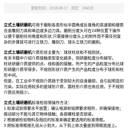
更新时间：2018-08-17
浏览：2690次
立式土壤研磨机
可用于磨削各类形似半圆角或反锥角的高速钢和硬质
合金雕刻刀具和单边或多边刀具。磨削分度头可在24种位置下操作
以便于磨削任何角度和形状,只需替换分度头上的附件而不需任何复
杂的步骤就可进行立铣刀、雕刻刀、球头立铣刀的磨削。
立式土壤研磨机
介质形状主要为：球状柱状和不规则状。
有关书籍中介绍介质接触类型变化越多，则研磨粒度分布越窄。
柱状研磨介质提供的点、线和面的接触，所产生的产品粒度分布比球
形研磨介质窄得多，不规则形状介质产生的产品粒度分布于球形和柱
形中间。
但是，在工业中不规则介质趋于受到较大的自身磨损，会引起明显的
污染。实际应用较多的是球形介质，圆柱形介质也有应用，于不规则
介质应用极少。
立式土壤研磨机
标准检验筛操作方法：
1.标准试验筛要水平放置；确认电源和铭牌要求相符，并确保接地；
振动部分不能与其它物体接触；各部螺栓是否锁紧。
2.根据被检验物料及相应的标准来确定要选用的标准筛框。
3.把标准筛框按孔径从小到大，从下到上依次叠放到筛框底座上。