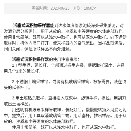
更新时间：2020-06-23
浏览：1850次
活塞式沉积物采样器
能到达水体底部淤泥较深处采集淤泥，对
淤泥分层分析更佳。用于从软的、沙质和中等硬度的水体底部取样。
使用非常简单。既可以从浅水中取样，也可从深水中取样。向下运动
取样时，机体内阀门打开，使采样器内的空气流出，当样品取满后，
阀门关闭，保证所取样品不向外泄漏。
活塞式沉积物采样器
的使用注意事项：
1.T型手柄、延长杆、全部通过扳手连接，根据取样深度，选择
用几个1米的延长杆。
2.不锈钢土壤采样钻，或者有机玻璃采样管，根据需要，装在顶
头的延长杆上。
3.用土壤钻头取样，直接插入底泥中，旋转手柄，提拉，用刮刀
取出土壤样品。
用透明有机玻璃采样管取样，装配好后，慢慢旋转插入河底污泥
中，提拉后，用工具取消玻璃管二端，用活塞杆，推出样品。用于从
软的、沙质和中等硬度的水体底部取样。
使用非常简单。既可以从浅水中取样，也可从深水中取样。