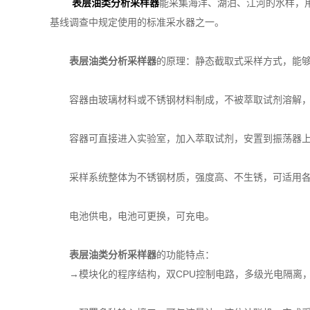
表层油类分析采样器
能采集海洋、湖泊、江河的水样，
基线调查中规定使用的标准采水器之一。
表层油类分析采样器
的原理：静态截取式采样方式，能够
容器由玻璃材料或不锈钢材料制成，不被萃取试剂溶解，
容器可直接进入实验室，加入萃取试剂，安置到振荡器
采样系统整体为不锈钢材质，强度高、不生锈，可适用各
电池供电，电池可更换，可充电。
表层油类分析采样器
的功能特点：
→模块化的程序结构，双CPU控制电路，多级光电隔离，