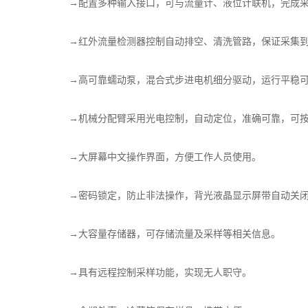
→配置多种输入接口，可与流量计、液位计联机，完成采
→红外流量检测器控制自动排空、清洗管路，保证采集到
→高可靠蠕动泵，混合式步进电机细分驱动，运行平稳可
→机械分配臂采用光电控制，自动定位，准确可靠，可按
→大屏幕中文操作界面，方便工作人员使用。
→密码锁定，防止非法操作，背光液晶显示屏带自动关闭
→大容量存储器，可存储流量及采样等相关信息。
→具有远程控制采样功能，实现无人职守。