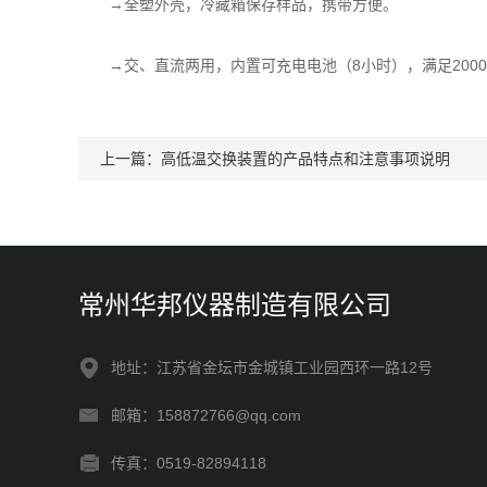
→全塑外壳，冷藏箱保存样品，携带方便。
→交、直流两用，内置可充电电池（8小时），满足200
上一篇：
高低温交换装置的产品特点和注意事项说明
常州华邦仪器制造有限公司
地址：江苏省金坛市金城镇工业园西环一路12号
邮箱：158872766@qq.com
传真：0519-82894118