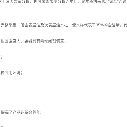
用于油类含量分析，也可采集常规分析的水样，是水质污染状况调查*的
完整采集一段含表层油及次表层油水柱，使水样代表了95%的含油量，
耐压强度大；容器具有两端闭锁装置；
上；
种应用环境；
提高了产品的综合性能。