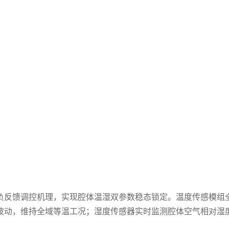
反馈调控机理，实现腔体温湿双参数稳态锁定。温度传感模组
波动，维持全域等温工况；湿度传感器实时监测腔体空气相对湿