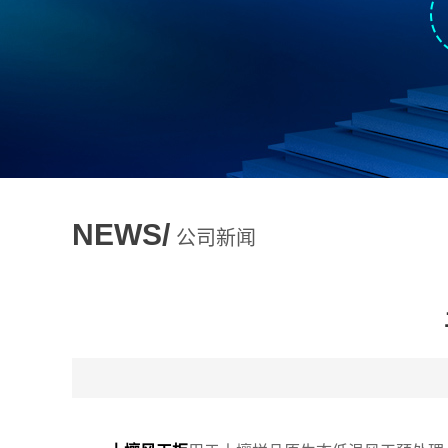
NEWS/
公司新闻