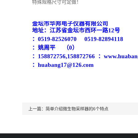
特殊规格尺寸可定做！
金
坛市
华邦电子仪器有限公司
地址：江苏省金坛市
西环一路
12
号
：
0519-82
526070
0519-828
94118
：
姚周平
（0）
：
158872756,158872766
：
www.
huaban
：
huabang
17@1
26
.com
上一篇：
简单介绍微生物采样器的6个特点