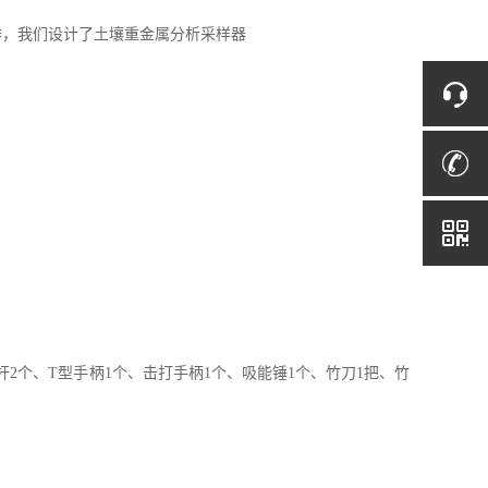
作，我们设计了土壤重金属分析采样器
长杆2个、T型手柄1个、击打手柄1个、吸能锤1个、竹刀1把、竹