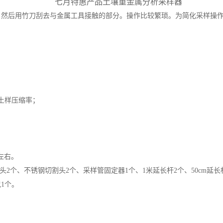
七月特惠产品土壤重金属分析采样器
，然后用竹刀刮去与金属工具接触的部分。操作比较繁琐。为简化采样操
土样压缩率；
左右。
割头2个、不锈钢切割头2个、采样管固定器1个、
1米延长杆2个、
50cm延
包1个。
！