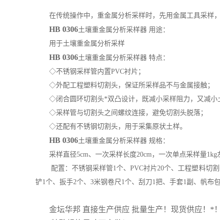
在传统操作中，重金属分析采样时，先用金属工具采样
HB
0306
土壤重金属分析采样器 用途：
用于土壤重金属分析采样
HB
0306
土壤重金属分析采样器 特点：
◇不锈钢采样管内置PVC衬片；
◇外配工程塑料切割头，保证所采样品不与金属接触；
◇闭合圆环切割头*双凸设计，既减小采样阻力，又减小
◇采样管与切割头之间螺纹连接，避免切割头脱落；
◇还配有不锈钢切割头，用于采集原状土样。
HB
0306
土壤重金属分析采样器
规格：
采样直径5cm、一次采样长度20cm，一次单点采样量1kg
配置：不锈钢采样管1个、PVC衬片20个、工程塑料切
铲1个、扳手2个、3米钢卷尺1个、刮刀1把、手套1副、帆布
金坛
华邦
直接生产供应 批量生产！现货供应！*