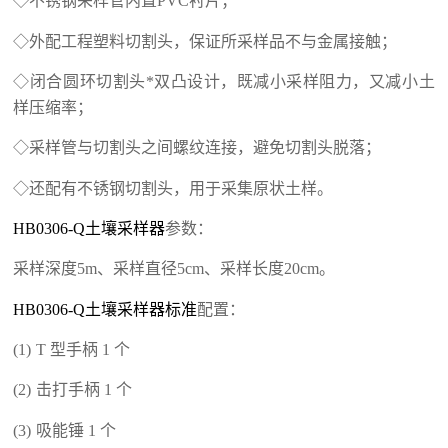
◇不锈钢采样管内置PVC衬片；
◇外配工程塑料切割头，保证所采样品不与金属接触；
◇闭合圆环切割头*双凸设计，既减小采样阻力，又减小土
样压缩率；
◇采样管与切割头之间螺纹连接，避免切割头脱落；
◇还配有不锈钢切割头，用于采集原状土样。
HB0306-Q
土壤采样器
参数
：
采样深度
5m、
采样直径5cm、
采
样长度20cm。
HB0306-Q
土壤采样器
标准
配置：
(1)
T 型手柄 1 个
(2)
击打手柄 1 个
(3)
吸能锤 1 个