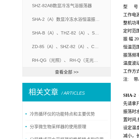
SHZ-82AB数显冷冻气浴振荡器
型 号 
工作电源 
SHA-2（A）数显冷冻水浴恒温振荡器
整机功率 
定时范围
SHA-B（A）、THZ-82（A）、SHA-C（A）水浴恒温振荡器
振 幅 2
ZD-85（A）、SHZ-82（A）、CHA-S（A）气浴恒温振荡器
恒温范围 
振荡频率
RH-QG（光照）、 RH-Q（无光照）、 全温振荡器
温度
工作方
查看全部 >>
注: 
相关文章
/ ARTICLES
SHA-
先请拿开
振荡时
冷热循环仪的功能特点和主要优势
置时间
分享微生物采样器的使用原理
设定温
减小，