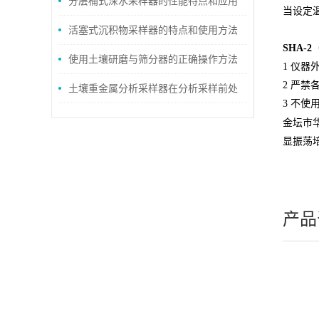
分层桶式深水采样器的性能特点和应用
当设定
领域
活塞式沉积物采样器的特点和使用方法
SHA-2
使用土壤研磨与筛分器的正确操作方法
1 仪器
2 严禁
土壤重金属分析采样器在分析采样前处
3 不使
理规范
金坛市
显振荡
产品