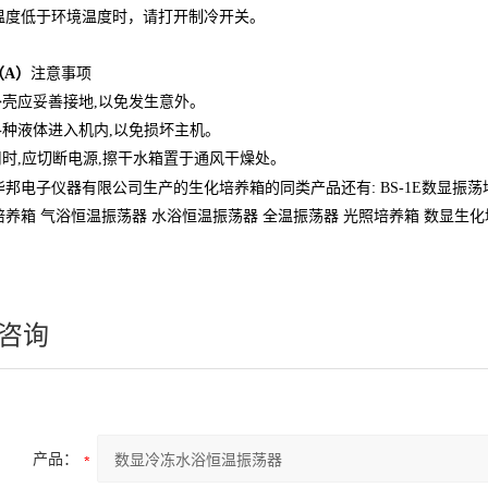
温度低于环境温度时，请打开制冷开关。
（A）
注意事项
外壳应妥善接地,以免发生意外。
各种液体进入机内,以免损坏主机。
用时,应切断电源,擦干水箱置于通风干燥处。
:
华邦电子仪器有限公司
生产的生化培养箱的同类产品还有
BS-1E
数显振荡
培养箱
气浴恒温振荡器
水浴恒温振荡器
全温振荡器
光照培养箱
数显生化
咨询
产品：