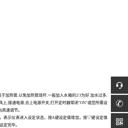
加热管,以免加热管烧坏,一般加入水箱的2/3为好.加水过多,
,接通电源,合上电源开关,打开定时器常闭“ON"或您所需设
向高速调节。
动，表示仪表进入设定状态，按Δ键设定值增加，按▽键设定值
度设定完毕。