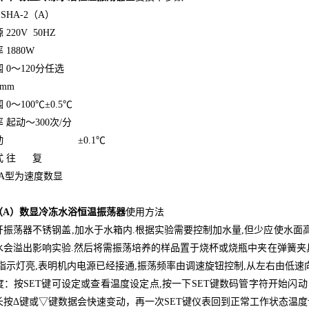
SHA-2（A）
220V 50HZ
1880W
 0～120分任选
0mm
0～100℃±0.5℃
 起动～300次/分
波动 ±0.1℃
式 往 复
带A型为速度数显
2（A）数显冷冻水浴恒温振荡器
使用方法
振荡器不锈钢盖,加水于水箱内.根据实验需要控制加水量,但少应使水面高于
水会溢出影响实验.然后将需振荡培养的样品置于烧杯或烧瓶中夹在弹簧夹具上
,指示灯亮,表明机内电源已经接通,振荡频率由调速旋钮控制,从左右由低速
度：按SET键可设定或查看温度设定点,按一下SET键数码管字符开始闪
长按Δ键或▽键数据会快速变动，再一次SET键仪表回到正常工作状态温