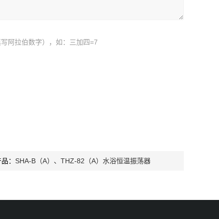
写阿拉伯数字），如：三加四=7
产品：
SHA-B（A）、THZ-82（A）水浴恒温振荡器