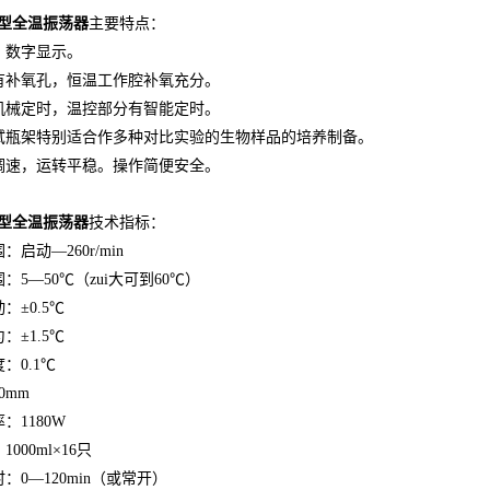
型全温
振荡器
主要特点：
，数字显示。
有补氧孔，恒温工作腔补氧充分。
机械定时，温控部分有智能定时。
试瓶架特别适合作多种对比实验的生物样品的培养制备。
调速，运转平稳。操作简便安全。
Q型全温
振荡器
技术指标：
：启动—260r/min
：5—50℃（zui大可到60℃）
：±0.5℃
：±1.5℃
：0.1℃
0mm
率：
1180
W
000ml×16只
：0—120min（或常开）