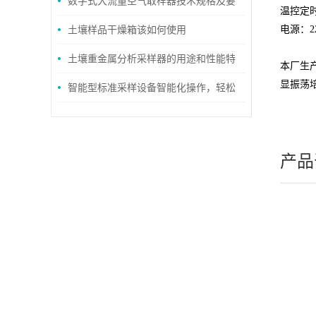
装位置的选择
数字式大流量空气取样器技术规格及要
温控定时
求
土壤样品干燥箱该如何使用
电源：22
土壤重金属分析采样器的用途和性能特
本厂生
显振荡
点介绍
智能型标准采样设备智能化操作，轻松
检测
产品