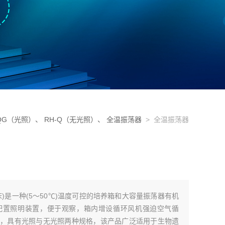
-QG（光照）、 RH-Q（无光照）、 全温振荡器
> 全温振荡器
)是一种(5～50℃)温度可控的培养箱和大容量振荡器有机
配置照明装置，便于观察，箱内增设循环风机强迫空气循
，具有光照与无光照两种规格，该产品广泛适用于生物遗