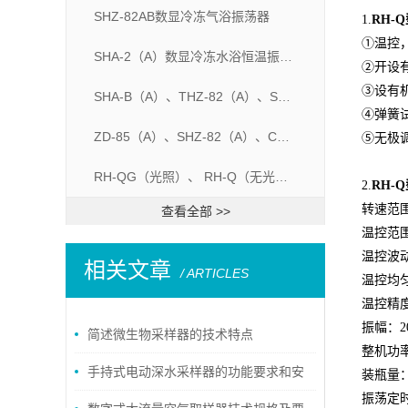
SHZ-82AB数显冷冻气浴振荡器
1.
RH-Q
①温控
SHA-2（A）数显冷冻水浴恒温振荡器
②开设
③设有
SHA-B（A）、THZ-82（A）、SHA-C（A）水浴恒温振荡器
④弹簧
ZD-85（A）、SHZ-82（A）、CHA-S（A）气浴恒温振荡器
⑤无极
RH-QG（光照）、 RH-Q（无光照）、 全温振荡器
2.
RH-
转速范围
查看全部 >>
温控范围
温控波动
相关文章
/ ARTICLES
温控均匀
温控精度
振幅：2
简述微生物采样器的技术特点
整机
功
手持式电动深水采样器的功能要求和安
装瓶量：1
振荡定时