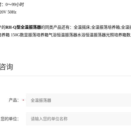
：0～99小时
0V 50Hz
产的
RH-Q型全温
振荡器
的同类产品还有
：全温摇床;全温振荡培养箱;全温振
培养箱
150G数显振荡培养箱气浴恒温振荡器水浴恒温振荡器光照培养箱
咨询
产品：
您的单位：