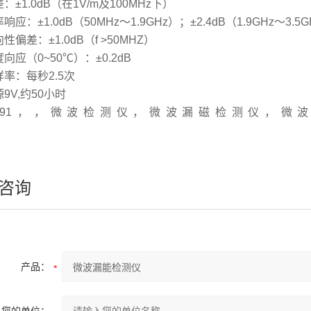
差：±1.0dB（在1V/m及100MHz下）
率响应：±1.0dB（50MHz～1.9GHz）；±2.4dB（1.9GHz～3.5
向性偏差：±1.0dB（f >50MHZ）
度向应（0~50℃）：±0.2dB
样率：每秒2.5次
源9V,约50小时
L-91，，微波检测仪，微波漏磁检测仪，微
咨询
产品：