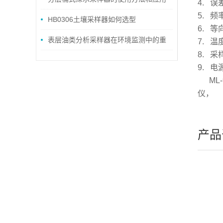
4. 误
5. 频
领域
HB0306土壤采样器如何选型
6. 等
表层油类分析采样器在环境监测中的重
7. 温
8. 采
要作用说明
9. 电
M
仪，
产品