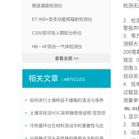
微波漏能检测仪
检测无
ET-900+型多功能核辐射检测仪
2. 检
警报声
C200型可吸入颗粒分析仪
3. 
测频大
HB－4F四合一气体检测仪
200
查看全部 >>
锁定（
范围 0.
自动关
相关文章
/ ARTICLES
4. 低
过载显示
如何进行土壤样品干燥箱的清洁与保养
测量单
ML-9
土壤非扰动VOC采样器使用说明 现货供
1. 显
2. 测
应！
冷热循环仪在材料测试中的重要性与应
3. 动
用
分层桶式深水采样器的使用方法和应用