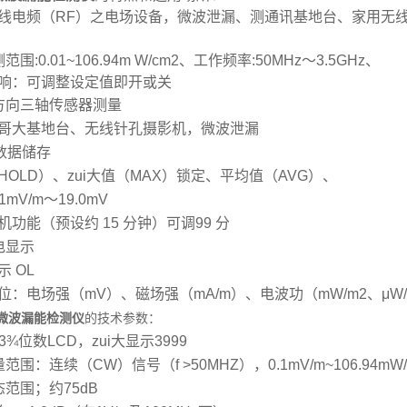
线电频（RF）之电场设备，微波泄漏、测通讯基地台、家用无
测范围:0.01~106.94m W/cm2、工作频率:50MHz～3.5GHz、
响：可调整设定值即开或关
等方向三轴传感器测量
哥大基地台、无线针孔摄影机，微波泄漏
笔数据储存
HOLD）、zui大值（MAX）锁定、平均值（AVG）、
1mV/m～19.0mV
机功能（预设约 15 分钟）可调99 分
电显示
 OL
位：电场强（mV）、磁场强（mA/m）、电波功（mW/m2、μW/
1微波漏能检测仪
的技术参数：
示3¾位数LCD，zui大显示3999
量范围：连续（CW）信号（f >50MHZ），0.1mV/m~106.94mW/
态范围；约75dB