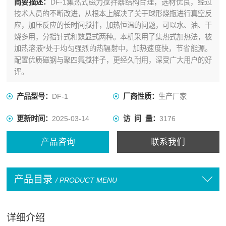
简要描述：
DF-1集热式磁力搅拌器结构合理，选材优良，经过
技术人员的不断改进，从根本上解决了关于球形烧瓶进行真空反
应，加压反应的长时间搅拌，加热恒温的问题，可以水、油、干
烧多用，分指针式和数显式两种。本机采用了集热式加热法，被
加热溶液*处于均匀强烈的热辐射中，加热速度快，节省能源。
配置优质磁钢与聚四氟搅拌子，更经久耐用，深受广大用户的好
评。
产品型号：
DF-1
厂商性质：
生产厂家
更新时间：
2025-03-14
访 问 量：
3176
产品咨询
联系我们
产品目录
/ PRODUCT MENU
详细介绍