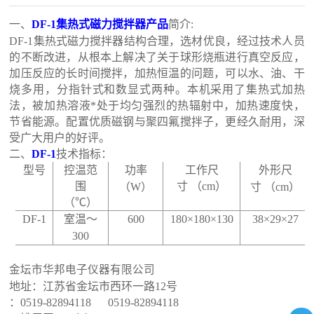
一、
DF-1
集热式磁力搅拌器
产品
简介
:
DF-1
集热式磁力搅拌器结构合理，选材优良，经过技术人员
的不断改进，从根本上解决了关于球形烧瓶进行真空反应，
加压反应的长时间搅拌，加热恒温的问题，可以水、油、干
烧多用，分指针式和数显式两种。本机采用了集热式加热
法，被加热溶液*处于均匀强烈的热辐射中，加热速度快，
节省能源。配置优质磁钢与聚四氟搅拌子，更经久耐用，深
受广大用户的好评。
二、
DF-1
技术指标：
型号
控温范
功率
工作
尺
外形尺
围
寸
（cm）
（
W
）
寸
（cm）
（℃）
DF-1
室温～
600
180×180×130
38×29×27
300
金坛市
华邦电子仪器有限公司
地址：江苏省金坛市
西环一路
12
号
：
0519-828
94118
0519-828
94118