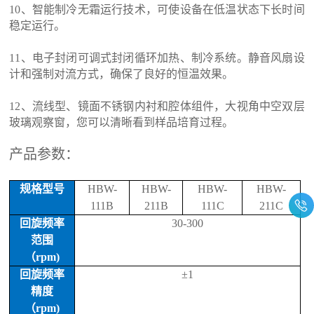
10
、智能制冷无霜运行技术，可使设备在低温状态下长时间
稳定运行。
11
、电子封闭可调式封闭循环加热、制冷系统。静音风扇设
计和强制对流方式，确保了良好的恒温效果。
12
、流线型、镜面不锈钢内衬和腔体组件，大视角中空双层
玻璃观察窗，您可以清晰看到样品培育过程。
产品参数：
规格型号
HBW-
HBW-
HBW-
HBW-
111B
211B
111C
211C
回旋频率
30-300
范围
（
rpm)
回旋频率
±
1
精度
（
rpm)