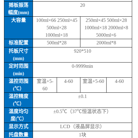
摇板振荡
20
幅度
(mm)
大容量
100ml×66 250ml×45
250ml
×
45 500ml
×
28
500ml×28
1000ml
×
18 2000ml
×
8
1000ml×18
5000ml
×
6
标准配置
500ml*28
2000ml*8
托板尺寸
920*510
(mm)
定时范围
0-9999min
(min)
温控范围
室温
+5-
4-60
室温
+5-60
4-60
(
℃）
60
温控精度
±
0.1
(
℃）
温度均匀
±
0.5
℃（
37
℃恒温状态下）
度
(
℃）
显示方式
LCD
（液晶屏显示）
托盘数量
1
块