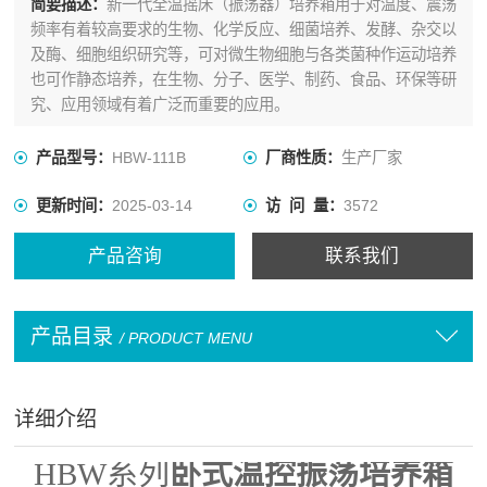
简要描述：
新一代全温摇床（振荡器）培养箱用于对温度、震荡
频率有着较高要求的生物、化学反应、细菌培养、发酵、杂交以
及酶、细胞组织研究等，可对微生物细胞与各类菌种作运动培养
也可作静态培养，在生物、分子、医学、制药、食品、环保等研
究、应用领域有着广泛而重要的应用。
产品型号：
HBW-111B
厂商性质：
生产厂家
更新时间：
2025-03-14
访 问 量：
3572
产品咨询
联系我们
产品目录
/ PRODUCT MENU
详细介绍
HBW
系列
卧式温控振荡培养箱