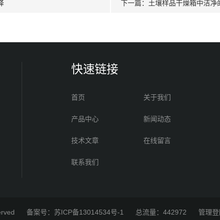
择
下一篇：
土壤样品干燥箱中洁净
快速链接
首页
关于我们
产品中心
新闻动态
技术文章
在线留言
联系我们
served
备案号：苏ICP备13014534号-1
总流量：442972
管理登