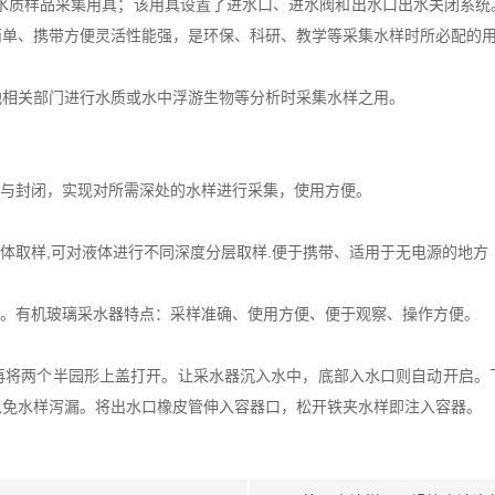
水质样品采集用具；该用具设置了进水口、进水阀和出水口出水关闭系统
简单、携带方便灵活性能强，是环保、科研、教学等采集水样时所必配的
相关部门进行水质或水中浮游生物等分析时采集水样之用。
与封闭，实现对所需深处的水样进行采集，使用方便。
取样,可对液体进行不同深度分层取样.便于携带、适用于无电源的地方
。有机玻璃采水器特点：采样准确、使用方便、便于观察、操作方便。
两个半园形上盖打开。让采水器沉入水中，底部入水口则自动开启。
以免水样泻漏。将出水口橡皮管伸入容器口，松开铁夹水样即注入容器。