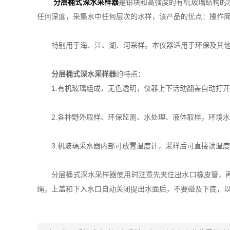
分层桶式深水采样器
是铅块和高强度的有机玻璃结构的
任何深度，采集水中任何层次的水样，该产品的优点：操作
特别用于海、江、湖、河采样。本仪器适用于环保及其他
分层桶式深水采样器
的特点：
1.有机玻璃组成，无色透明，仪器上下活动翻盖自动打开
2.各种野外取样、环保监测、水处理、液体取样，环境水体
3.机玻璃采水器内部可放置温度计，采样后可直接读温度
分层桶式深水采样器使用时注意先夹住出水口橡皮管，再将
绳，上盖和下入水口自动关闭提出水面后，不要碰及下底，