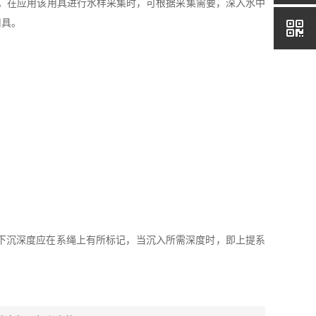
。在应用该用具进行水样采集时，可根据采集需要，深入水中
用具。
下沉深度应在系绳上有所标记，当沉入所需深度时，即上提系