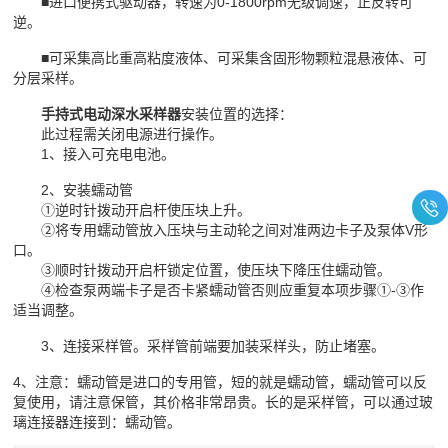
■进口便携式驱动器，转速为0-1800rpm无级调速，正反转可
逆。
■可采集高比重高粘度液体、可采集含固形物颗粒混悬液体、可
分层采样。
手持式电动深水采样器
安装位置的选择：
此过程需关闭电源进行操作。
1、接入可充电电池。
2、安装蠕动管
①逆时针拨动开启杆使压块上升。
②将专用蠕动管放入压块与主动轮之间对准两边卡子及泵体V形
口。
③顺时针拨动开启杆锁定位置，使压块下降压住蠕动管。
④检查泵两端卡子是否卡紧蠕动管否则应重复本项步骤①-③作
适当调整。
3、连接采样管。采样管前端要加装采样头，防止堵塞。
4、注意：蠕动管是进口的专用管，短的就是蠕动管，蠕动管可以反
复使用，请注意保管，其价格非常昂贵。长的是采样管，可以通过玻
璃连接器连接到：蠕动管。