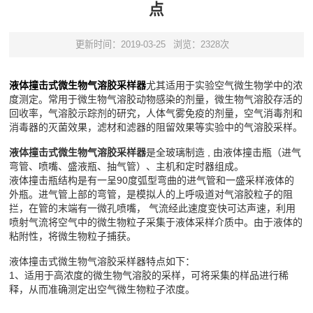
点
更新时间：2019-03-25
浏览：2328次
液体撞击式微生物气溶胶采样器
尤其适用于实验空气微生物学中的浓
度测定。常用于微生物气溶胶动物感染的剂量，微生物气溶胶存活的
回收率，气溶胶示踪剂的研究，人体气雾免疫的剂量，空气消毒剂和
消毒器的灭菌效果，滤材和滤器的阻留效果等实验中的气溶胶采样。
液体撞击式微生物气溶胶采样器
是全玻璃制造 , 由液体撞击瓶（进气
弯管、喷嘴、盛液瓶、抽气管）、主机和定时器组成。
液体撞击瓶结构是有一呈90度弧型弯曲的进气管和一盛采样液体的
外瓶。进气管上部的弯管，是模拟人的上呼吸道对气溶胶粒子的阻
拦，在管的末端有一微孔喷嘴， 气流经此速度变快可达声速，利用
喷射气流将空气中的微生物粒子采集于液体采样介质中。由于液体的
粘附性，将微生物粒子捕获。
液体撞击式微生物气溶胶采样器特点如下：
1、适用于高浓度的微生物气溶胶的采样，可将采集的样品进行稀
释，从而准确测定出空气微生物粒子浓度。