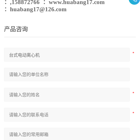
：
,158872766
：
www.
huabang
17.com
：
huabang
17@1
26
.com
产品咨询