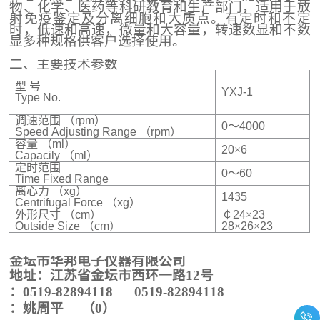
物、化学、医药等科研教育和生产部门，适用于放
射免疫鉴定及分离细胞和大质点。有定时和不定
时，低速和高速，微量和大容量，转速数显和不数
显多种规格供客户选择使用。
二、主要技术参数
型 号
YXJ-1
Type No.
调速范围
（rpm）
0
～
4000
Speed Adjusting Range （rpm）
容量
（ml）
20
×
6
Capacily （ml）
定时范围
0
～
60
Time Fixed Range
离心力
（xg）
1435
Centrifugal Force （xg）
外形尺寸
（cm）
￠
24
×
23
Outside Size （cm）
28
×
26
×
23
金
坛市
华邦电子仪器有限公司
地址：江苏省金坛市
西环一路
12
号
：
0519-828
94118
0519-828
94118
：
姚周平
（0）