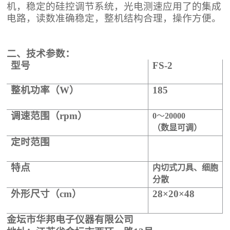
机，稳定的硅控调节系统，光电测速应用了的集成
电路，读数准确稳定，整机结构合理，操作方便。
二、
技术参数：
型号
FS-2
整机功率（
W
）
185
调速范围（
rpm）
0
～
20000
（
数显可调）
定时范围
特点
内切式刀具、细胞
分散
外形尺寸
（cm
）
28
×
20
×
48
金坛市
华邦电子仪器有限公司