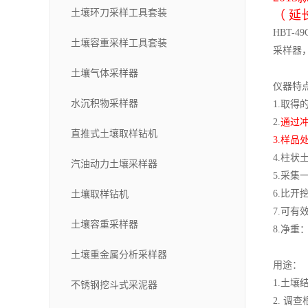
土壤环刀采样工具套装
（ 延
H
B
T-4
土壤容重采样工具套装
采样器
土壤气体采样器
仪器特
水沉积物采样器
1.
取得
2.
通过
直推式土壤取样钻机
3.
样品
4.
柱状
汽油动力土壤采样器
5.
采集
土壤取样钻机
6.
比开
7.
可有
土壤容重采样器
8.
净重
土壤重金属分析采样器
用途：
1.
土壤
不锈钢挖斗式采泥器
2.
调查