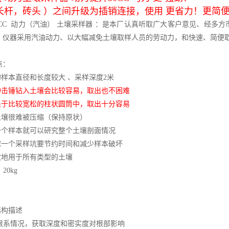
长杆，砖头 ）之间升级为插销连接，使用 更省力！更简
9CC
动力（汽油） 土壤采样器 ：是本厂认真听取广大客户意见、经多
，仪器采用汽油动力、以大幅减免土壤取样人员的劳动力，和快速、简便
点：
的样本直径和长度较大 、采样深度
2
米
冲击锤钻入土壤会比较容易，取出也不困难
处于比较宽松的柱状圆筒中，取出十分容易
土壤很难被压缩（保持原状）
一个样本就可以研究整个土壤剖面情况
挖一个采样坑要节约时间和减少样本破坏
效地用于所有类型的土壤
：
20kg
结构描述
根系情况，获取深度和密实度对根部影响