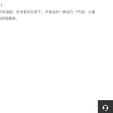
便！
方市场调研、在专家的引导下，开发出的一款动力（汽油）土壤
取样而著称。