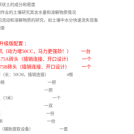
原状土的成分和密度
期作业的土壤研究其含水量和溶解物质情况
的流动和溶解物质的研究，如土壤中水分快速流失现象
调查
升级版配置 ：
机（动力增
50CC
，马力更强劲！）
一台
-75A
砖头（插销连接、开口设计）
一个
-75B
砖头（插销连接、开口设计）
一个
杆（长：
50CM
，插销连接）
4
根
型手柄 一把
刮刀 一把
尺（
3
米） 一个
手套
一双
格证 一份
说明书 一份
杆 （辅助提取设备）
一套