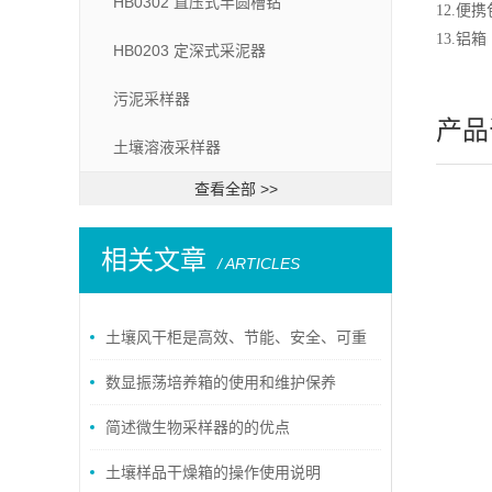
HB0302 直压式半圆槽钻
12.
13.
HB0203 定深式采泥器
污泥采样器
产品
土壤溶液采样器
查看全部 >>
相关文章
/ ARTICLES
土壤风干柜是高效、节能、安全、可重
复的设备
数显振荡培养箱的使用和维护保养
简述微生物采样器的的优点
土壤样品干燥箱的操作使用说明