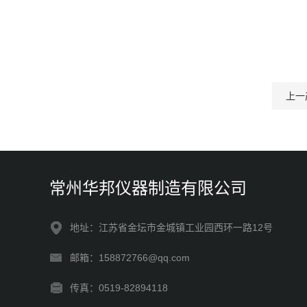
上一
常州华邦仪器制造有限公司
地址：江苏省金坛市金城镇工业园西环一路12号
邮箱：158872766@qq.com
传真：0519-82894118