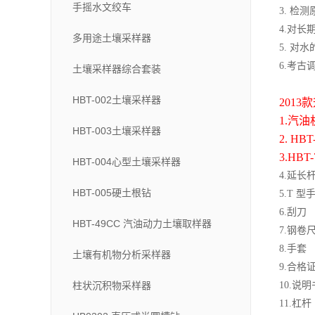
手摇水文绞车
3.
检测
4.
对长
多用途土壤采样器
5.
对水
6.
考古
土壤采样器综合套装
HBT-002土壤采样器
201
3
款
1.
汽油
HBT-003土壤采样器
2. H
B
T
3.H
B
T
HBT-004心型土壤采样器
4.
延长
HBT-005硬土根钻
5.T
6.
HBT-49CC 汽油动力土壤取样器
7.
钢卷
8.
土壤有机物分析采样器
9.
合
柱状沉积物采样器
10.
11.
杠