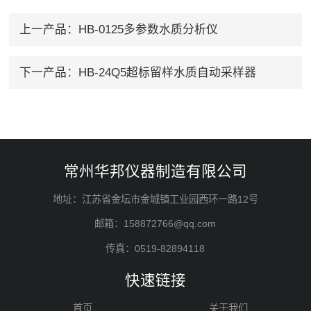
上一产品：
HB-0125多参数水质分析仪
下一产品：
HB-24Q5超标留样水质自动采样器
常州华邦仪器制造有限公司
地址：江苏省金坛市金城镇工业园西环一路12号
邮箱：158872766@qq.com
传真：0519-82894118
快速链接
首页
关于我们