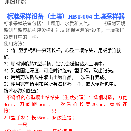
详细介绍
标准采样设备（土壤）
HB
T-004 土壤采样器
标准采样设备包括：土壤用、水质和大气。――《辐射环境
监测与监察机构建设标准》,是环保监测的*设备，土壤采样
器是其中的一种。
使用方法：
1：将T型手柄和一只延长杆，心型土壤钻头，用板手连接
好。
2：顺时钟旋转T型手柄，钻头会缓慢钻入土壤中。
3：到达固定深度，可逆时钟旋转T型手柄，取出钻头。
4：用刮刀从钻头中取出土壤样品，一次采样完成。
5：使用完毕请用布将所有器材擦干净，放入便携包中
。
技术参数和配置：
1不锈钢的心型壤土钻钻头（生钛处理）：锰钢材质，刀宽
4cm，刀间距6cm，一次采样长度20cm，螺纹连
接； 一只
2
T型手柄：长35cm，螺纹连接；
一只