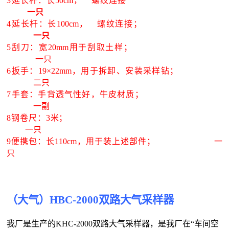
3延长杆：长50cm， 螺纹连接
一只
4延长杆：长100cm， 螺纹连接；
一只
5刮刀：宽20mm用于刮取土样；
一只
6扳手：19×22mm，用于拆卸、安装采样钻；
二只
7手套：手背透气性好，牛皮材质；
一
副
8钢卷尺：3米；
一只
9便携包：长110cm，用于装上述部件
； 一
只
（大气）
HB
C-2000双路大气采样器
我厂是生产的KHC-2000双路大气采样器，是我厂在“车间空