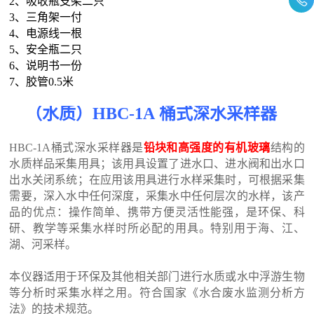
2、吸收瓶支架二只
3、三角架一付
4、电源线一根
5、安全瓶二只
6、说明书一份
7、胶管0.5米
（水质）
HB
C-1A 桶式深水采样器
HB
C-1A桶式深水采样器是
铅块和高强度的有机玻璃
结构的
水质样品采集用具；该用具设置了进水口、进水阀和出水口
出水关闭系统；在应用该用具进行水样采集时，可根据采集
需要，深入水中任何深度，采集水中任何层次的水样，该产
品的优点：操作简单、携带方便灵活性能强，是环保、科
研、教学等采集水样时所必配的用具。特别用于海、江、
湖、河采样。
本仪器适用于环保及其他相关部门进行水质或水中浮游生物
等分析时采集水样之用。符合国家《水合废水监测分析方
法》的技术规范。