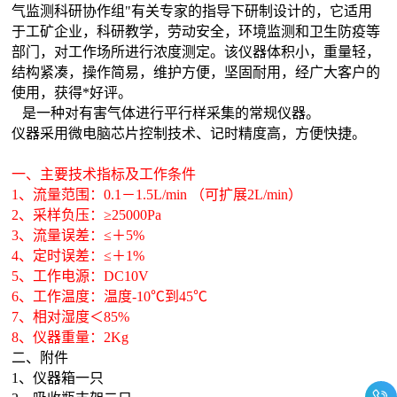
气监测科研协作组"有关专家的指导下研制设计的，它适用
于工矿企业，科研教学，劳动安全，环境监测和卫生防疫等
部门，对工作场所进行浓度测定。该仪器体积小，重量轻，
结构紧凑，操作简易，维护方便，坚固耐用，经广大客户的
使用，获得*好评。
是一种对有害气体进行平行样采集的常规仪器。
仪器采用微电脑芯片控制技术、记时精度高，方便快捷。
一、主要技术指标及工作条件
1、流量范围：0.1－1.5L/min （可扩展2L/min）
2、采样负压：≥25000Pa
3、流量误差：≤
＋
5%
4、定时误差：≤
＋
1%
5、工作电源：DC10V
6、工作温度：温度-10℃到45℃
7、相对湿度＜85%
8、仪器重量：2Kg
二、附件
1、仪器箱一只