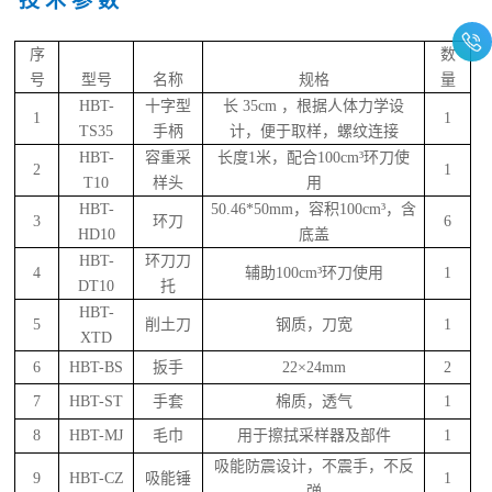
技
术
参
数
序
数
号
型号
名称
规格
量
HBT-
十字型
长
35cm
，根据人体力学设
1
1
TS35
手柄
计，便于取样，螺纹连接
HBT-
容重采
长度
1
米，配合
100cm
³环刀使
2
1
T10
样头
用
HBT-
50.46*50mm
，容积
100cm
³，含
3
环刀
6
HD10
底盖
HBT-
环刀刀
4
辅助
100cm
³环刀使用
1
DT10
托
HBT-
5
削土刀
钢质，刀宽
1
XTD
6
HBT-BS
扳手
22
×
24mm
2
7
HBT-ST
手套
棉质，透气
1
8
HBT-MJ
毛巾
用于擦拭采样器及部件
1
吸能防震设计，不震手，不反
9
HBT-CZ
吸能锤
1
弹