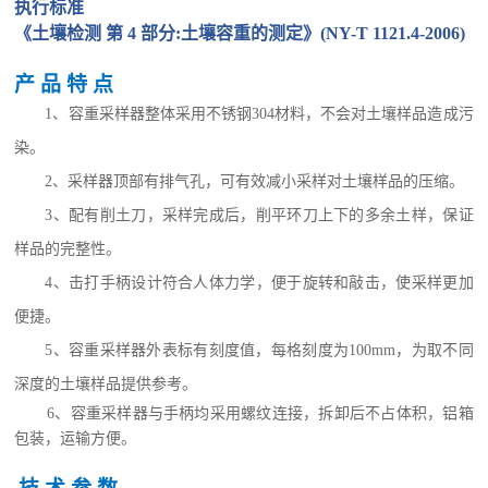
执行标准
《土壤检测
第
4
部分
:
土壤容重的测定》
(NY
-
T 1121.4-2006)
产
品
特
点
1
、容重采样器整体采用不锈钢
304
材料，不会对土壤样品造成污
染。
2
、采样器顶部有排气孔，可有效减小采样对土壤样品的压缩。
3
、配有削土刀，采样完成后，削平环刀上下的多余土样，保证
样品的完整性。
4
、击打手柄设计符合人体力学，便于旋转和敲击，使采样更加
便捷。
5
、容重采样器外表标有刻度值，每格刻度为
100mm
，为取不同
深度的土壤样品提供参考。
6
、容重采样器与手柄均采用螺纹连接，拆卸后不占体积，铝箱
包装，运输方便。