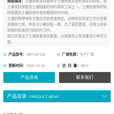
简要描述：
土壤容重采样器用于土壤密度及容积测定的取样，是
土壤项目修复及土壤固废检测的采样工具之一，土壤密度体积取
样装置在土壤检测中发挥着很好的作用。
土壤的物理特性主要在实验室里测定。这样的实验室工作往往要
求静态土样，并且大小最好能一致。为了满足要求，可将土样装
到体积和直径已知的环刀中。
我们开发出了土壤容重采样套装，以将静态土样采集到土样环刀
里。
产品型号：
HBT-RZ100
厂商性质：
生产厂家
更新时间：
2025-03-14
访 问 量：
3812
产品咨询
联系我们
产品目录
/ PRODUCT MENU