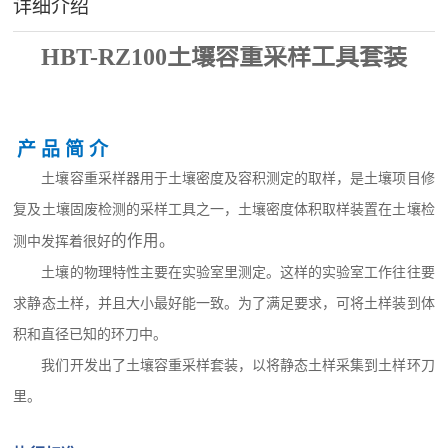
详细介绍
HBT-RZ100
土壤容重采样工具套装
产
品
简
介
土壤容重采样器用于土壤密度及容积测定的取样，是土壤项目修
复及土壤固废检测的采样工具之一，土壤密度体积取样装置在土壤检
的作用。
测中发挥着很好
土壤的物理特性主要在实验室里测定。这样的实验室工作往往要
求静态土样，并且大小
最
好能一致。为了满足要求，可将土样装到体
积和直径已知的环
刀
中。
我们开发出了
土壤容重采样套装
，以将静态土样采集到土样环
刀
里。