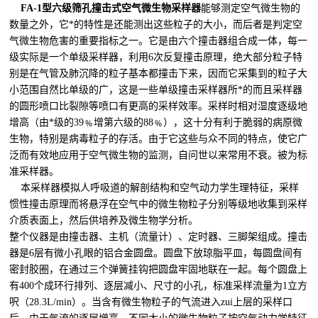
FA-1
型六级筛孔撞击式空气微生物采样器
能够测定空气微生物的
数量之外，它*的特性是还能测出这些粒子的大小，而后者是判定空
气微生物危害的重要指标之一。它是由六个撞击器组合成一体，每一
级实际是一个单级采样器，利用6次反复撞击原理，绝大部分粒子特
别是在气管及肺沉降的粒子基本都撞击下来，因而它采集到的粒子大
小范围自然比单级的广，这是一些单级撞击采样器所*的而且采样器
的圆形喷口比裂隙等喷口有更高的采样效率。采样时相对湿度逐级地
增高（由*级的39﹪增第六级的88﹪），这十分有利于脆弱的病原微
生物，特别是病毒粒子的存活。由于它这些与众不同的特点，使它广
泛而有效地应用于空气微生物的监测，自问世以来常用不衰。被为标
准采样器。
本采样器模拟人呼吸道的解剖结构和空气动力学生理特征，采样
惯性撞击原理而将悬浮在空气中的微生物粒子分别等级地收集到采样
介质表面上，然后供培养及微生物学分析。
整个仪器是由撞击器、主机（流量计）、定时器、三脚架组成。撞击
器是6层有微小孔眼的铝合金圆盘。圆盘下放琼脂平皿，每圆盘间有
密封胶圈，在通过三个弹簧挂钩把圆盘牢固地联在一起。每个圆盘上
有400个成环行排列、逐层减小、尺寸的小孔，标准采样流量为1立方
呎（28.3L/min）。当含有微生物粒子的气流进入zui上层的采样口