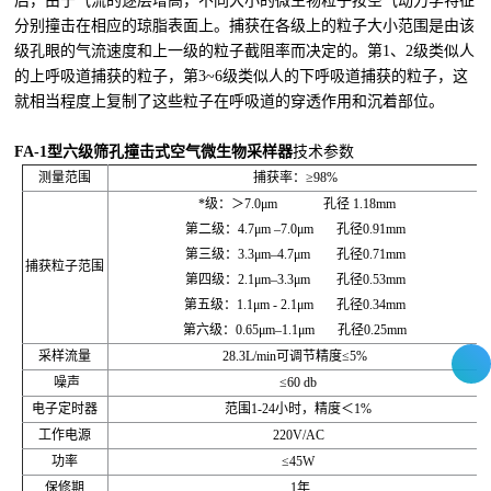
后，由于气流的逐层增高，不同大小的微生物粒子按空气动力学特征
分别撞击在相应的琼脂表面上。捕获在各级上的粒子大小范围是由该
级孔眼的气流速度和上一级的粒子截阻率而决定的。第1、2级类似人
的上呼吸道捕获的粒子，第3~6级类似人的下呼吸道捕获的粒子，这
就相当程度上复制了这些粒子在呼吸道的穿透作用和沉着部位。
FA-1
型六级筛孔撞击式空气微生物采样器
技术参数
测量范围
捕获率：≥98%
*级：＞7.0μm 孔径 1.18mm
第二级：4.7μm –7.0μm 孔径0.91mm
第三级：3.3μm–4.7μm 孔径0.71mm
捕获粒子范围
第四级：2.1μm–3.3μm 孔径0.53mm
第五级：1.1μm - 2.1μm 孔径0.34mm
第六级：0.65μm–1.1μm 孔径0.25mm
采样流量
28.3L/min可调节精度≤5%
噪声
≤60 db
电子定时器
范围1-24小时，精度＜1%
工作电源
220V/AC
功率
≤45W
保修期
1年