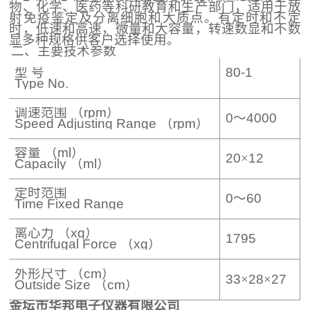
物、化学、医药等科研教育和生产部门，适用于放
射免疫鉴定及分离细胞和大质点。有定时和不定
时，低速和高速，微量和大容量，转速数显和不数
显多种规格供客户选择使用。
二、主要技术参数
型 号
80-1
Type No.
调速范围
（rpm）
0
～
4000
Speed Adjusting Range （rpm）
容量
（ml）
20
×
12
Capacily （ml）
定时范围
0
～
60
Time Fixed Range
离心力
（xg）
1795
Centrifugal Force （xg）
外形尺寸
（cm）
33
×
28
×
27
Outside Size （cm）
金
坛市
华邦电子仪器有限公司