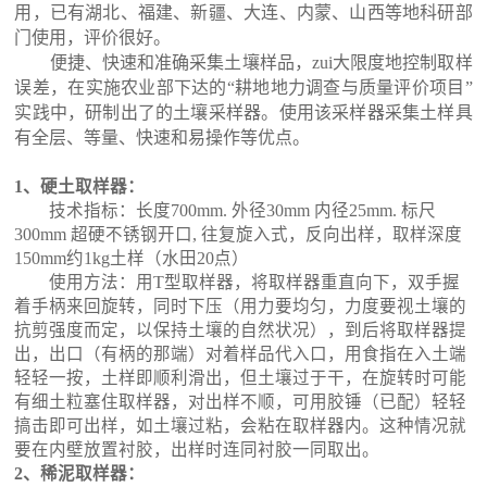
用，已有湖北、福建、新疆、大连、内蒙、山西等地科研部
门使用，评价很好。
便捷、快速和准确采集土壤样品，zui大限度地控制取样
误差，在实施农业部下达的
“
耕地地力调查与质量评价项目
”
实践中，研制出了的土壤采样器。使用该采样器采集土样具
有全层、等量、快速和易操作等优点。
1
、硬土取样器：
技术指标：长度
700mm.
外径
30mm
内径
25mm.
标尺
300mm
超硬不锈钢开口
,
往复旋入式，反向出样，取样深度
150mm
约
1kg
土样（水田
20
点）
使用方法：用
T
型取样器，将取样器重直向下，双手握
着手柄来回旋转，同时下压（用力要均匀，力度要视土壤的
抗剪强度而定，以保持土壤的自然状况），到后将取样器提
出，出口（有柄的那端）对着样品代入口，用食指在入土端
轻轻一按，土样即顺利滑出，但土壤过于干，在旋转时可能
有细土粒塞住取样器，对出样不顺，可用胶锤（已配）轻轻
搞击即可出样，如土壤过粘，会粘在取样器内。这种情况就
要在内壁放置衬胶，出样时连同衬胶一同取出。
2
、稀泥取样器：