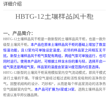
详细介绍
HBTG-12土壤样品风干柜
一、
产品简介：
HBTG-12
土壤样品风干柜是一款新型的土壤样品风干柜，也是一款升
级型土壤风干柜。
本产品在原来土壤样品风干柜的基础上增加了数显
恒温功能，且12室均可单独设定温度，近邻的样品室之间相互无干
扰。新型土壤样品风干柜气泵配有两组，两组气泵可单独运行，也可
同时运行。使用本产品时，可根据土样含水份的重与轻，选择开启一
组气泵还是两组气泵，样品室的温度由室温50度范围内任意选择。
HBTG-12
新型的土壤风干柜采用模拟室内空气流动模式，即风干模式
进行土壤的干燥。干燥空气是经过粗过滤和活性炭吸附的洁净热空
气。因整机结构的设计、巧妙和*，从而是每个样品室流动的洁净热
空气超越室内空气。
本产品可扩展为6室或24室
。
选购土壤样品风干
柜请认准华邦仪器品牌。