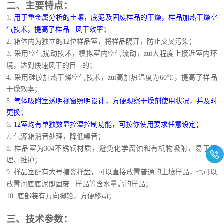
二、主要特点：
1
.
用于重金属分析的土壤，底泥及固废样品的干燥，样品加热干燥空
气技术，提高了样品
风干效率
；
2.
箱体内为独立的12位样品室，将样品隔开，防止交叉污染
；
3.
采用空气扰动技术，模拟室内空气流动，zui大程度上接近室内环
境，达到快速风干的目
的
；
4.
采用硅胶加热干燥空气技术，zui高加热温度为60℃，提高了样品
干燥效率
；
5.
气体吸附室透明视窗照明设计，方便观察干燥剂使用状况，并及时
更换
；
6.
12室均有单独数显控温控制功能，可按你使用要求任意设定
；
7.
气源箱消音处理，降低噪音
；
8.
样品室为304不锈钢材质，避免化学腐蚀和有机物吸附，易于清
理、维护
；
9.
样品室配有大号搪瓷托盘，可以直接放置普通的土壤样品，也可以
放置河底底泥即固废
样品等含水量高的样品
；
10.
底部装有万向脚轮，方便移动
；
三、技术参数：