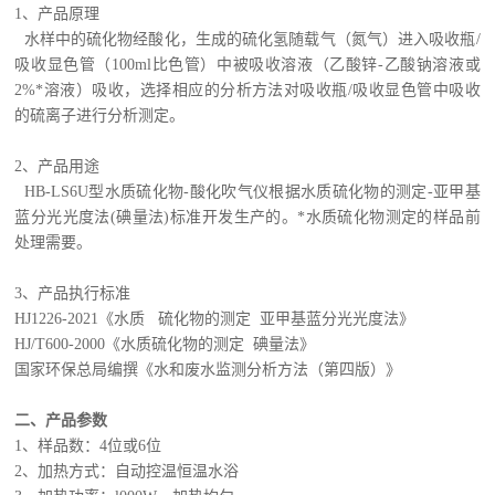
1
、产品原理
水样中的硫化物经酸化，生成的硫化氢随载气（氮气）进入吸收瓶
/
吸收显色管（
100ml
比色管）中被吸收溶液（乙酸锌
-
乙酸钠溶液或
2%
*溶液）吸收，选择相应的分析方法对吸收瓶
/
吸收显色管中吸收
的硫离子进行分析测定。
2
、产品用途
HB-LS6U
型水质硫化物
-
酸化吹气仪根据水质硫化物的测定
-
亚甲基
蓝分光光度法
(
碘量法
)
标准开发生产的。*水质硫化物测定的样品前
处理需要。
3
、产品执行标准
HJ1226-2021
《水质 硫化物的测定 亚甲基蓝分光光度法》
HJ/T600-2000
《水质硫化物的测定 碘量法》
国家环保总局编撰《水和废水监测分析方法（第四版）》
二、产品参数
1
、样品数：
4
位或
6
位
2
、加热方式：自动控温恒温水浴