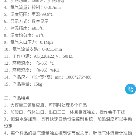
3
、加热功率：
l000W
，加热均匀
4
、氮气流量计控制：
0-3L/min
5
、温度范围：室温
-99.9℃
6
、显示方式：数字显示
7
、控温精度：
±
0.5
℃
8
、温度均匀度：±
1
℃
9
、氮气入口压力：
0.1Mpa
10
、氮气流量支路：
0-0.5L/min
1
1
、工作电源：
AC(220±22)V
，
50HZ
1
2
、环境温度：（
5-35
）
℃
1
3
、环境湿度：（
0-95
）
%RH
14
、产品尺寸（长
*
宽
*
高）
mm
：
1000*276*486
15
、产品重量：
15kg
三、产品特点
1
、大容量
三颈
反应瓶，可同时处理多个样品
2
、
加
酸口、气体进口、出口三口一体且相互独立，操作会不干扰
3
、恒温水浴加热，具有快速自动恒温控制系统，加热温度可以手动
设定
4
、每个样品的氮气流量独立控制调节或关闭，针阀气体流量计准确