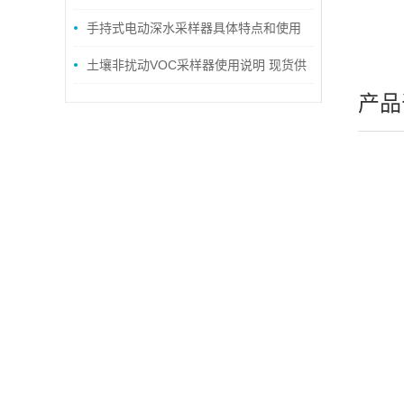
领域
手持式电动深水采样器具体特点和使用
方法
土壤非扰动VOC采样器使用说明 现货供
产品
应！