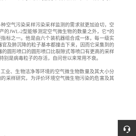
各种空气污染采样污染采样监测的需求就更加迫切，空
产的
JWL-2
型能够测定空气微生物的数量之外，它*的
要指标之一。他是由六个装机器组合成一体，每一级实
器官及肺沉降的粒子基本都撞击下来，因而它采集到的
器的圆形喷口的圆形喷口比裂隙式等喷口有更高的采样
特别是病毒粒子的存活，自问世以来常用不衰。
品工业、生物洁净等环境的空气微生物数量及其大小分
物的采样研究，为评价环境空气微生物污染的危害及其