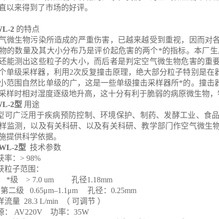
直以来得到了市场的好评。
WL-2
的特点
气微生物污染所造成的严重伤害，已越来越受到重视，因而对
物的数量及其大小分布乃是评价起危害的两个*的指标。本厂生
还能测出这些粒子的大小，而后者是判定空气微生物危害的重
个单级采样器，利用2次反复撞击原理，绝大部分粒子特别是在
小范围自然比单级的广，这是一些单级撞击采样器所*的。撞击
采样时相对湿度逐级地升高，这十分有利于脆弱的病原微生物，
WL-2型
用途
型可广泛用于疾病预防控制、环境保护、制药、发酵工业、食
样监测，以及有关科研、以及有关科研、教学部门作空气微生
施提供科学依据。
JWL-2型
技术参数
获率：> 98%
捕获粒子范围：
> 7.0 um 孔径1.18mm
 0.65μm–1.1μm
孔径：0.25mm
样流量 28.3 L/min （ 可调节 ）
源： AV220V 功率：35W