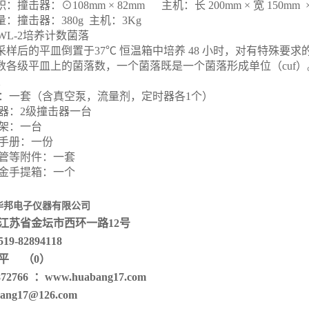
积：撞击器：⊙108mm × 82mm 主机：长 200mm × 宽 150mm ×
量：撞击器：380g 主机：3Kg
JWL-2培养计数菌落
将采样后的平皿倒置于37℃ 恒温箱中培养 48 小时，对有特殊要
计数各级平皿上的菌落数，一个菌落既是一个菌落形成单位（cuf
置
主机：一套（含真空泵，流量剂，定时器各1个）
撞击器：2级撞击器一台
脚架：一台
操作手册：一份
连接管等附件：一套
铝合金手提箱：一个
华邦电子仪器有限公司
江苏省金坛市
西环一路
12
号
519-828
94118
平
（0）
872766
：
www.
huabang
17.com
ang
17@1
26
.com