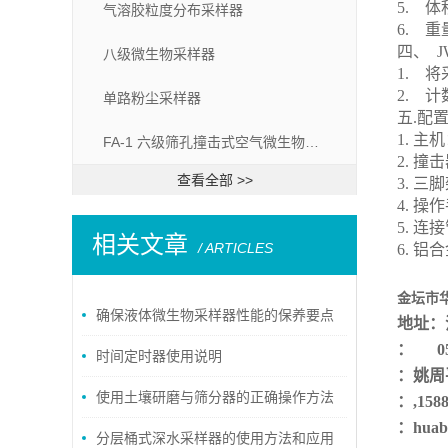
5. 体
气溶胶粒度分布采样器
6. 重
四、 
八级微生物采样器
1. 
2. 
单路粉尘采样器
五.配
1. 
FA-1 六级筛孔撞击式空气微生物采样器
2. 
查看全部 >>
3. 三
4. 
5. 
相关文章
/ ARTICLES
6. 
金坛市
确保液体微生物采样器性能的保养要点
地址：
：
0
时间定时器使用说明
：
姚周
使用土壤研磨与筛分器的正确操作方法
：
,158
：
huab
分层桶式深水采样器的使用方法和应用