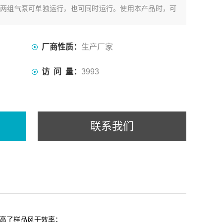
两组气泵可单独运行，也可同时运行。使用本产品时，可
一组气泵还是两组气泵，样品室的温度由室温60度范围内
厂商性质：
生产厂家
访 问 量：
3993
联系我们
提高了样品风干效率；