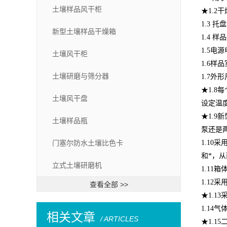
土壤样品风干柜
★1.2
1.3 
新型土壤样品干燥箱
1.4 
1.5电源
土壤风干柜
1.6样品
土壤研磨与筛分器
1.7外形
★1.
土壤风干盘
设定温
★1.
土壤样品瓶
泵还是
门塞尔防水土壤比色卡
1.10
采
和*，
立式土壤研磨机
1.11
箱
1.12
采
查看全部 >>
★
1.13
1.14
气
相关文章
/ ARTICLES
★
1.1