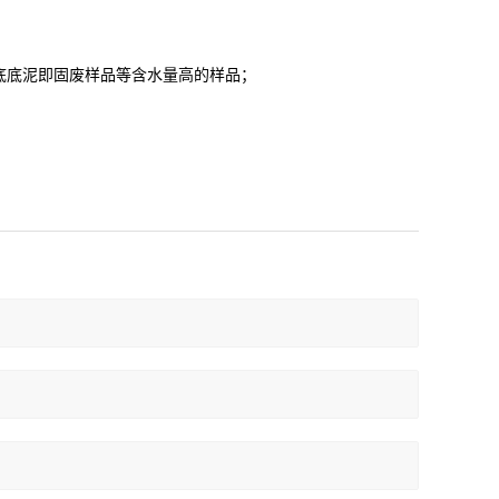
底底泥即固废样品等含水量高的样品
；