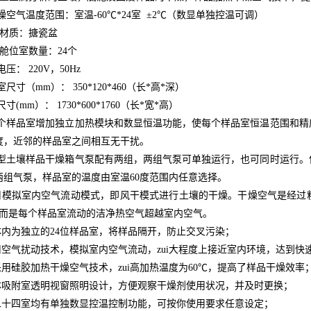
干燥空气温度范围：室温-60℃*24室 ±2℃（数显单独控温可调）
托盘材质：搪瓷盆
样品舱位室数量：24个
电压： 220V，50Hz
室尺寸（mm）： 350*120*460（长*高*深）
尺寸(mm）： 1730*600*1760（长*宽*高）
8每个样品室增加独立加热模块和数显恒温功能，使每个样品室恒温范围和精
度，近邻的样品室之间相互无干扰。
9新型土壤样品干燥箱气泵配有两组，两组气泵可单独运行，也可同时运行
两组气泵，样品室的温度由室温60度范围内任意选择。
用模拟室内空气流动模式，即风干模式进行土壤的干燥。干燥空气是经过
从而是每个样品室流动的洁净热空气超越室内空气。
体内为独立的
24
位样品室，将样品隔开，防止交叉污染
；
用空气扰动技术，模拟室内空气流动，zui大程度上接近室内环境，达到快
采用硅胶加热干燥空气技术，zui高加热温度为60℃，提高了样品干燥效率
体吸附室透明视窗照明设计，方便观察干燥剂使用状况，并及时更换
；
5二十四
室均有单独数显控温控制功能，可按你使用要求任意设定
；