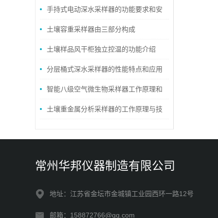
手持式电动深水采样器的功能要求和安
装位置的选择
土壤容重采样器由三部分构成
土壤样品风干柜独立控温的功能介绍
分层桶式深水采样器的性能特点和应用
领域
智能八级空气微生物采样器工作原理和
性能用途
土壤重金属分析采样器的工作原理与技
术优势
常州华邦仪器制造有限公司
地址：江苏省金坛市金城镇工业园西环一路12号
邮箱：158872766@qq.com